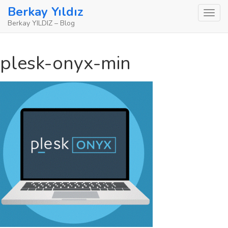
Skip
Berkay Yıldız
to
Berkay YILDIZ – Blog
content
plesk-onyx-min