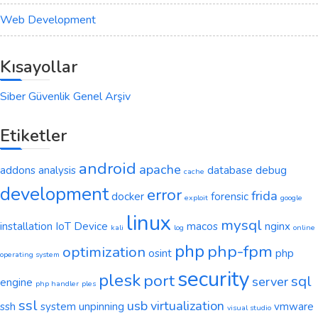
Web Development
Kısayollar
Siber Güvenlik Genel Arşiv
Etiketler
android
apache
addons
analysis
database
debug
cache
development
error
frida
docker
forensic
exploit
google
linux
mysql
installation
IoT Device
macos
nginx
kali
log
online
php
php-fpm
optimization
osint
php
operating system
security
plesk
port
sql
server
engine
php handler
ples
ssl
usb
virtualization
ssh
system
unpinning
vmware
visual studio