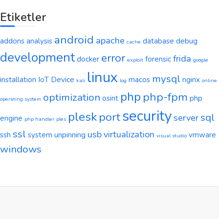
Etiketler
android
apache
addons
analysis
database
debug
cache
development
error
frida
docker
forensic
exploit
google
linux
mysql
installation
IoT Device
macos
nginx
kali
log
online
php
php-fpm
optimization
osint
php
operating system
security
plesk
port
sql
server
engine
php handler
ples
ssl
usb
virtualization
ssh
system
unpinning
vmware
visual studio
windows