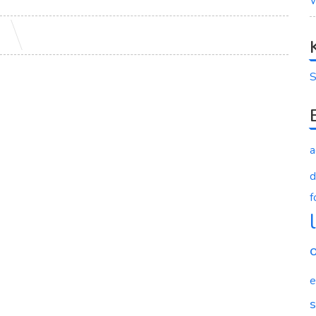
W
S
a
d
f
e
s