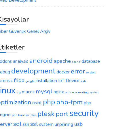
eb Development
Kısayollar
iber Güvenlik Genel Arşiv
Etiketler
android
apache
ddons
analysis
database
cache
development
error
ebug
docker
exploit
frida
orensic
installation
IoT Device
google
kali
linux
mysql
macos
nginx
log
online
operating system
php
php-fpm
optimization
osint
php
security
plesk
port
ngine
php handler
ples
sql
ssl
erver
usb
ssh
system
unpinning