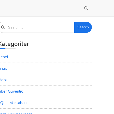
Search
Kategoriler
enel
inux
obil
iber Güvenlik
QL – Veritabanı