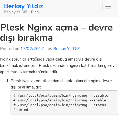
Skip
Berkay Yıldız
to
Berkay YILDIZ – Blog
content
Plesk Nginx açma – devre
dışı bırakma
Posted on
17/02/2017
by
Berkay YILDIZ
Nginx sorun çıkarttığında yada debug amacıyla devre dışı
bırakılmak istenebilir. Plesk üzerinden nginx i kaldırmadan görevi
apacheye aktarmak mümkündür.
Plesk Nginx komutlarından disable olanı ele nginx devre
dışı bırakılmalıdır:
# /usr/local/psa/admin/bin/nginxmng --disable

# /usr/local/psa/admin/bin/nginxmng --enable

# /usr/local/psa/admin/bin/nginxmng --status

Enabled