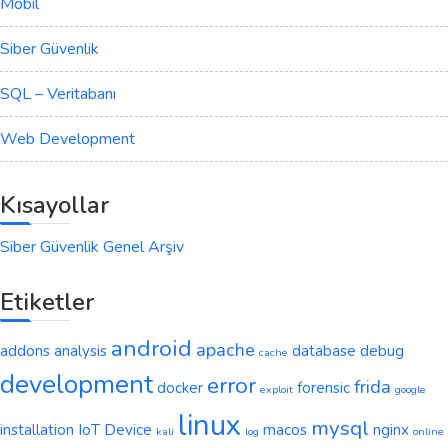
Mobil
Siber Güvenlik
SQL – Veritabanı
Web Development
Kısayollar
Siber Güvenlik Genel Arşiv
Etiketler
android
apache
addons
analysis
database
debug
cache
development
error
frida
docker
forensic
exploit
google
linux
mysql
installation
IoT Device
macos
nginx
kali
log
online