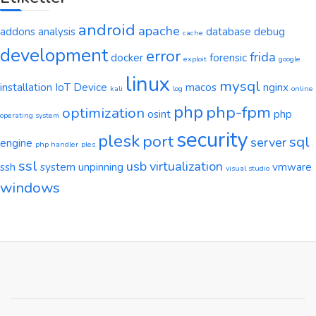
android
apache
addons
analysis
database
debug
cache
development
error
frida
docker
forensic
exploit
google
linux
mysql
installation
IoT Device
macos
nginx
kali
log
online
php
php-fpm
optimization
osint
php
operating system
security
plesk
port
sql
server
engine
php handler
ples
ssl
usb
virtualization
ssh
system
unpinning
vmware
visual studio
windows