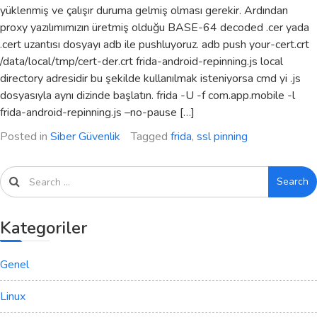
yüklenmiş ve çalışır duruma gelmiş olması gerekir. Ardından
proxy yazılımımızın üretmiş olduğu BASE-64 decoded .cer yada
.cert uzantısı dosyayı adb ile pushluyoruz. adb push your-cert.crt
/data/local/tmp/cert-der.crt frida-android-repinning.js local
directory adresidir bu şekilde kullanılmak isteniyorsa cmd yi .js
dosyasıyla aynı dizinde başlatın. frida -U -f com.app.mobile -l
frida-android-repinning.js –no-pause […]
Posted in
Siber Güvenlik
Tagged
frida
,
ssl pinning
Search
Kategoriler
Genel
Linux