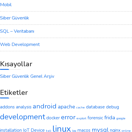
Mobil
Siber Güvenlik
SQL – Veritabanı
Web Development
Kısayollar
Siber Güvenlik Genel Arşiv
Etiketler
android
apache
addons
analysis
database
debug
cache
development
error
frida
docker
forensic
exploit
google
linux
mysql
installation
IoT Device
macos
nginx
kali
log
online