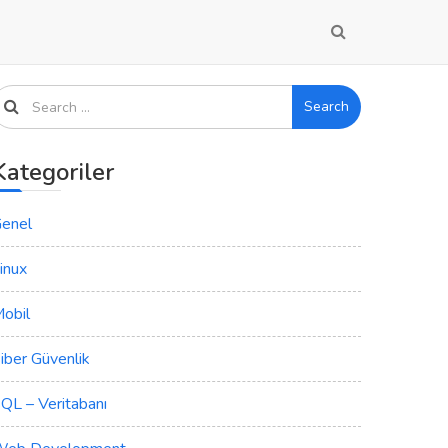
Search
Kategoriler
enel
inux
obil
iber Güvenlik
QL – Veritabanı