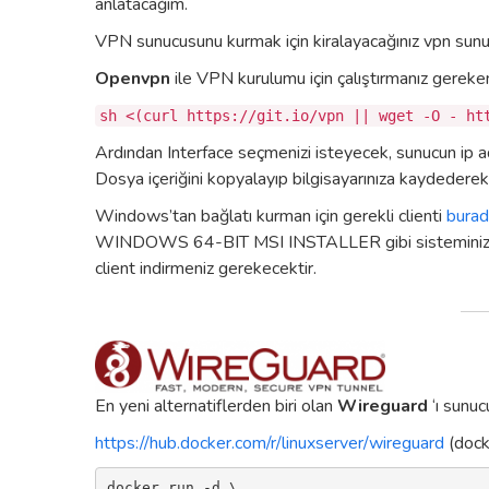
anlatacağım.
VPN sunucusunu kurmak için kiralayacağınız vpn sunu
Openvpn
ile VPN kurulumu için çalıştırmanız gerek
sh <(curl https://git.io/vpn || wget -O - ht
Ardından Interface seçmenizi isteyecek, sunucun ip a
Dosya içeriğini kopyalayıp bilgisayarınıza kaydederek .
Windows’tan bağlatı kurman için gerekli clienti
bura
WINDOWS 64-BIT MSI INSTALLER gibi sisteminize uy
client indirmeniz gerekecektir.
En yeni alternatiflerden biri olan
Wireguard
‘ı sunuc
https://hub.docker.com/r/linuxserver/wireguard
(docke
docker run -d \
