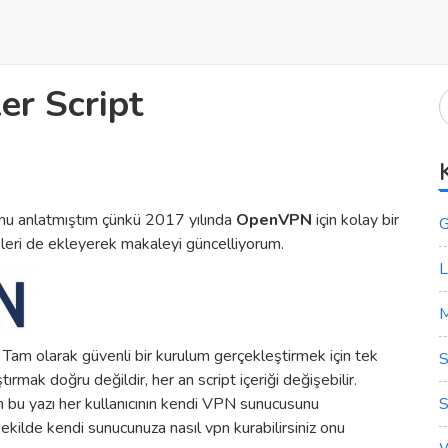
er Script
nu anlatmıştım çünkü 2017 yılında
OpenVPN
için kolay bir
G
leri de ekleyerek makaleyi güncelliyorum.
L
M
am olarak güvenli bir kurulum gerçekleştirmek için tek
S
rmak doğru değildir, her an script içeriği değişebilir.
S
in bu yazı her kullanıcının kendi VPN sunucusunu
kilde kendi sunucunuza nasıl vpn kurabilirsiniz onu