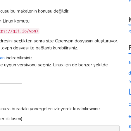
W
cusu bu makalenin konusu değildir.
en Linux komutu:
S
tps://git.io/vpn)
dresini seçtikten sonra size Openvpn dosyasını oluşturuyor.
ovpn dosyası ile bağlantı kurabilirsiniz.
dan
indirebilirsiniz.
a
gun versiyonu seçiniz. Linux için de benzer şekilde
d
f
unuza buradaki yönergeleri izleyerek kurabilirsininiz.
e
r cli kısmı)
s