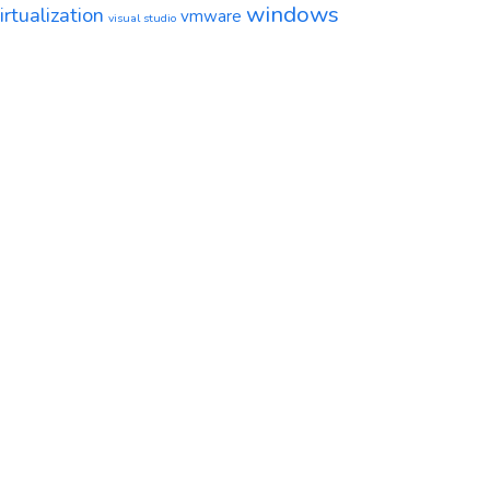
windows
irtualization
vmware
visual studio