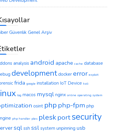
eb Development
Kısayollar
iber Güvenlik Genel Arşiv
Etiketler
android
apache
ddons
analysis
database
cache
development
error
ebug
docker
exploit
frida
orensic
installation
IoT Device
google
kali
linux
mysql
macos
nginx
log
online
operating system
php
php-fpm
optimization
osint
php
security
plesk
port
ngine
php handler
ples
sql
ssl
erver
usb
ssh
system
unpinning