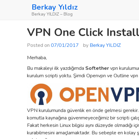
Skip
Berkay Yıldız
to
Berkay YILDIZ – Blog
content
VPN One Click Install
Posted on
07/01/2017
by
Berkay YILDIZ
Merhaba,
Bu makaleyi ilk yazdığımda
Softether
vpn kurulumu
kurulum scripti yoktu. Şimdi Openvpn ve Outline vpn 
VPN kurulumunda güvenlik en önde gelmesi gerekir. T
komutla kaynağına güvenmeyeceğimiz bir scripti çalıştı
Fakat herkesin Linux bilgisi aynı düzeyde olmadığı iç
kurabilmesini amaçlamaktadır. Bu sebeple en kolay şe