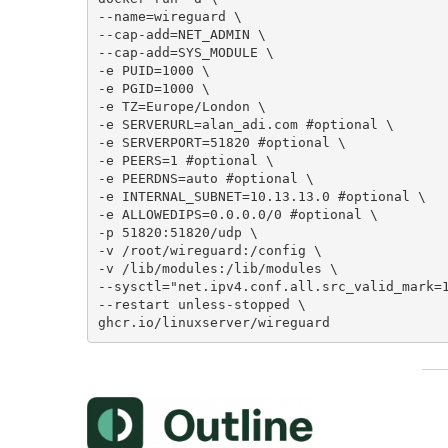
--name=wireguard \

--cap-add=NET_ADMIN \

--cap-add=SYS_MODULE \

-e PUID=1000 \

-e PGID=1000 \

-e TZ=Europe/London \

-e SERVERURL=alan_adi.com #optional \

-e SERVERPORT=51820 #optional \

-e PEERS=1 #optional \

-e PEERDNS=auto #optional \

-e INTERNAL_SUBNET=10.13.13.0 #optional \

-e ALLOWEDIPS=0.0.0.0/0 #optional \

-p 51820:51820/udp \

-v /root/wireguard:/config \

-v /lib/modules:/lib/modules \

--sysctl="net.ipv4.conf.all.src_valid_mark=1
--restart unless-stopped \

ghcr.io/linuxserver/wireguard