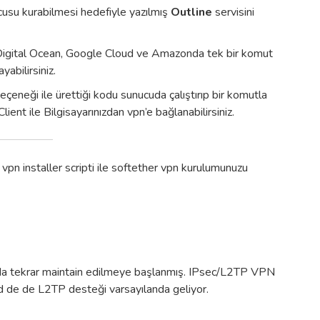
nucusu kurabilmesi hedefiyle yazılmış
Outline
servisini
ra Digital Ocean, Google Cloud ve Amazonda tek bir komut
abilirsiniz.
eçeneği ile ürettiği kodu sunucuda çalıştırıp bir komutla
lient ile Bilgisayarınızdan vpn’e bağlanabilirsiniz.
c
vpn installer scripti ile softether vpn kurulumunuzu
da tekrar maintain edilmeye başlanmış. IPsec/L2TP VPN
oid de de L2TP desteği varsayılanda geliyor.